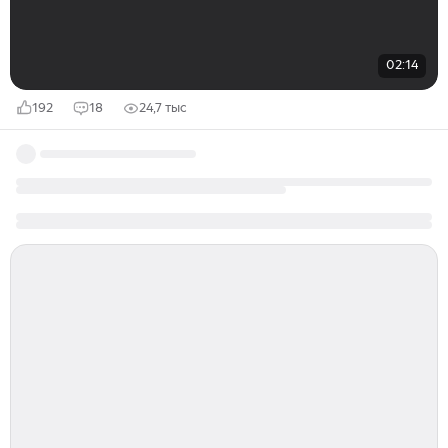
02:14
192
18
24,7 тыс