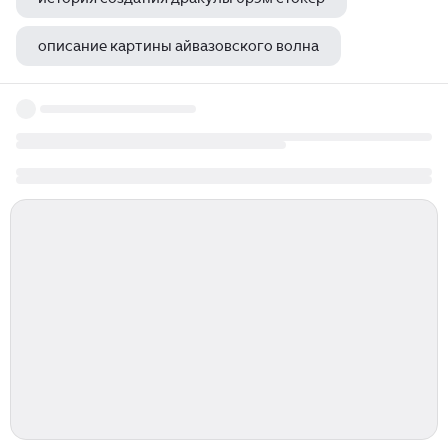
описание картины айвазовского волна
славенка дракулич как будто меня там нет