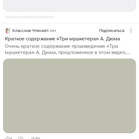
Классное Чтение
6 лет
Подписаться
Краткое содержание «Три мушкетера» А. Дюма
Очень краткое содержание произведения «Три
мушкетера» А. Дюма, предложенное в этом видео,
поможет вам быстро узнать или вспомнить ключевые
моменты сюжета. Данный краткий пересказ
произведения «Три мушкетера» А. Дюма может быть
использован для записи в читательском дневнике.
Подписывайтесь на канал Классное Чтение в
Яндекс.Дзене и на YouTube. Здесь вы найдете...
4
54