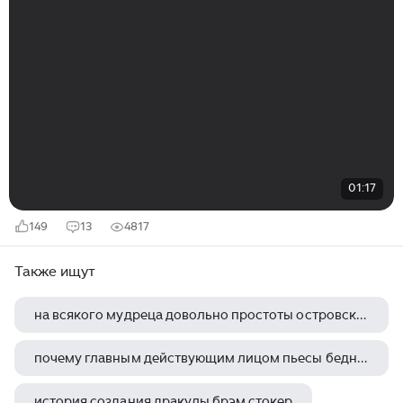
01:17
149
13
4817
Также ищут
на всякого мудреца довольно простоты островский история создания
почему главным действующим лицом пьесы бедность не порок а н островский сделал любима торцова
история создания дракулы брэм стокер