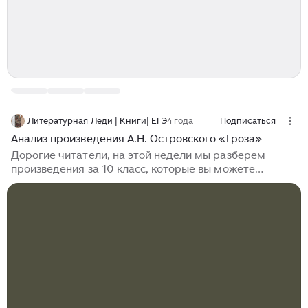
Литературная Леди | Книги| ЕГЭ
4 года
Подписаться
Анализ произведения А.Н. Островского «Гроза»
Дорогие читатели, на этой недели мы разберем
произведения за 10 класс, которые вы можете
использовать на экзамене по литературе и по
русскому языку, а также для декабрьского сочинения.
Сегодня мы познакомимся с пьесой Александра
Николаевича Островского «Гроза» Создание
произведения: Пьеса была написана в 1859 году. В
этом же году она поставлена в театрах Москвы и
Петербурга. Успех пьесы был велик, что драматург
был удостоен Уваровской премии. Сюжет
произведения взят из реальной жизни. Островский с
целью изучения быта и нравов отправился в волжские