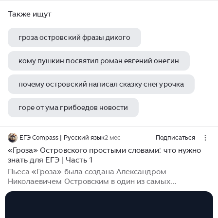
Также ищут
гроза островский фразы дикого
кому пушкин посвятил роман евгений онегин
почему островский написал сказку снегурочка
горе от ума грибоедов новости
булгаков мастер и маргарита библиография
ЕГЭ Compass | Русский язык
2 мес
Подписаться
«Гроза» Островского простыми словами: что нужно
знать для ЕГЭ | Часть 1
Пьеса «Гроза» была создана Александром
Николаевичем Островским в один из самых
напряжённых периодов русской истории — накануне
реформы 1861 года. Именно поэтому произведение
получилось таким острым и социально значимым. В