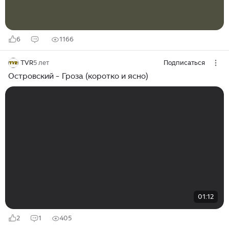
города...
6
1166
TVR
5 лет
Подписаться
Островский - Гроза (коротко и ясно)
01:12
2
1
405