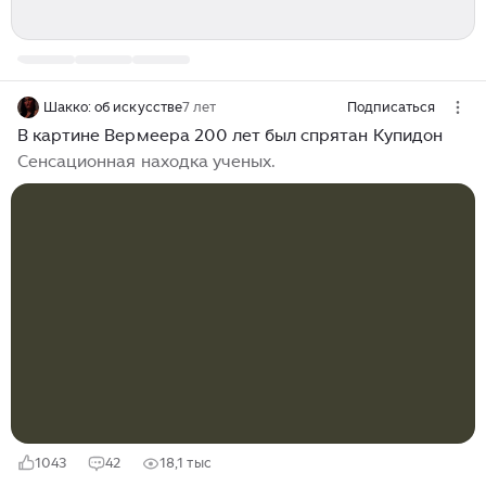
Шакко: об искусстве
7 лет
Подписаться
В картине Вермеера 200 лет был спрятан Купидон
Сенсационная находка ученых.
1043
42
18,1 тыс