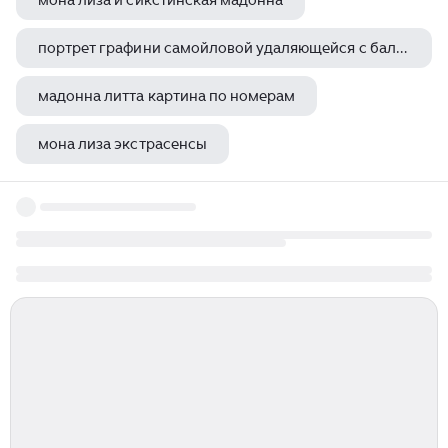
мона лиза и сикстинская мадонна
портрет графини самойловой удаляющейся с бала с приемной дочерью
мадонна литта картина по номерам
мона лиза экстрасенсы
левитан долина реки осень