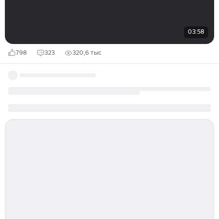
03:58
798
323
320,6 тыс