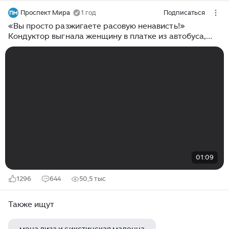
Проспект Мира
1 год
Подписаться
«Вы просто разжигаете расовую ненависть!»
Кондуктор выгнала женщину в платке из автобуса,
потому что у той не было проездного.
01:09
1296
644
50,5 тыс
Также ищут