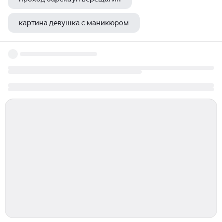
картина девушка с маникюром
чайковский опера евгений онегин 1 картина хор крестьян