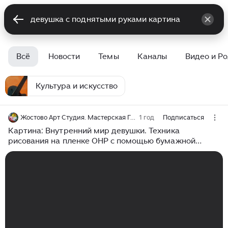
Всё
Новости
Темы
Каналы
Видео и Р
Культура и искусство
Жостово Арт Студия. Мастерская Гончаровых
1 год
Подписаться
Картина: Внутренний мир девушки. Техника
рисования на пленке OHP с помощью бумажной
малярной ленты