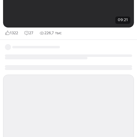
09:21
1322
27
226,7 тыс