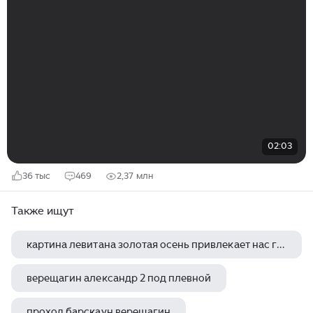
02:03
36 тыс
469
2,37 млн
Также ищут
картина левитана золотая осень привлекает нас гармонией красок каким то неизъяснимым
верещагин александр 2 под плевной
проход барскаун верещагин