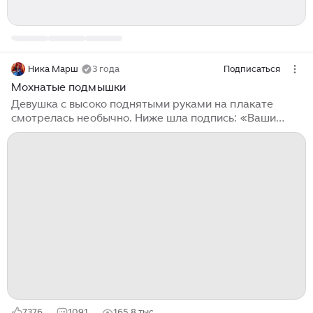
Ника Марш
3 года
Подписаться
Мохнатые подмышки
Девушка с высоко поднятыми руками на плакате
смотрелась необычно. Ниже шла подпись: «Ваши
руки должны быть такими же гладкими, как лицо». В
1915 году женщинам ясно дали понять – пришла
новая мода. Теперь мохнатые подмышки не
считаются красивыми. И мода на бритьё постепенно
захватила всех. Прекрасные античные статуи были
безукоризненны. Плавные линии, изысканные изгибы…
И полное отсутствие волос на теле. Возможно,
скульпторы хотели приукрасить свои модели? Или
изображали абстрактных идеальных богинь? Вовсе
нет...
7376
1091
165,8 тыс