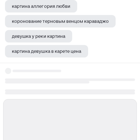
картина аллегория любви
коронование терновым венцом караваджо
девушка у реки картина
картина девушка в карете цена
эдуард мане завтрак