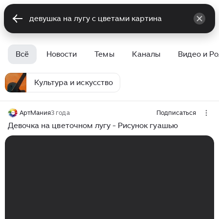
Всё
Новости
Темы
Каналы
Видео и Р
Культура и искусство
АртМания
3 года
Подписаться
Девочка на цветочном лугу - Рисунок гуашью