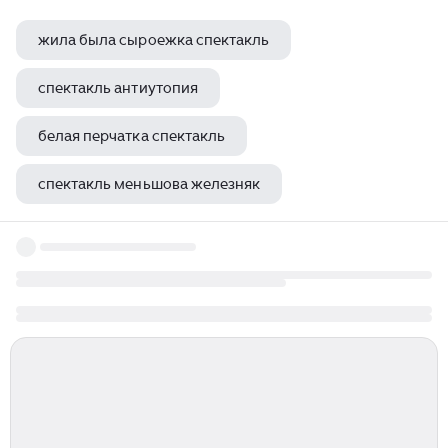
жила была сыроежка спектакль
спектакль антиутопия
белая перчатка спектакль
спектакль меньшова железняк
спектакль огненный лев