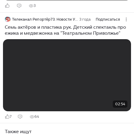
3
Телеканал Репортёр73. Новости Ульяновск
3 года
Подписаться
Семь актёров и пластика рук. Детский спектакль про
ежика и медвежонка на "Театральном Приволжье"
02:54
7
64
Также ищут