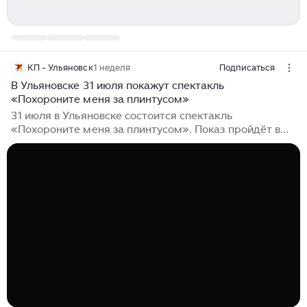
КП - Ульяновск
1 неделя
Подписаться
В Ульяновске 31 июля покажут спектакль
«Похороните меня за плинтусом»
31 июля в Ульяновске состоится спектакль
«Похороните меня за плинтусом». Показ пройдёт в
Молодёжном центре современного искусства на
улице Ленина, дом 83. Начало в 18:00. Спектакль
поставило новое ульяновское театральное
сообщество «Тут-и-Там». Основой для постановки
послужила автобиографическая повесть Павла
Санаева, написанная в 1994 году. Автор описал
собственные детские воспоминания. В центре сюжета
— 8-летний мальчик Саша Савельев...