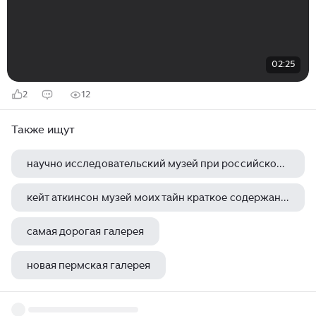
02:25
2
12
Также ищут
научно исследовательский музей при российской академии художеств университетская наб 17
кейт аткинсон музей моих тайн краткое содержание
самая дорогая галерея
новая пермская галерея
стих про картинную галерею