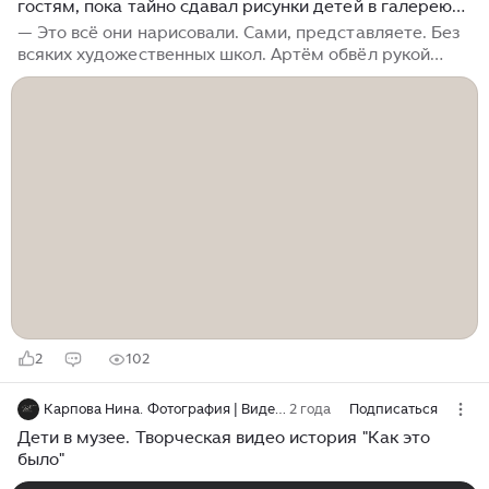
гостям, пока тайно сдавал рисунки детей в галерею
за полмиллиона
— Это всё они нарисовали. Сами, представляете. Без
всяких художественных школ. Артём обвёл рукой
стену гостиной. На белом фоне ровным рядом висели
детские рисунки в одинаковых тонких рамах. Рыжие
лисы, кривые дома с дымящими трубами, оранжевое
солнце в углу каждого листа. Гости одобрительно
загудели. Кто-то поднял бокал. Марина стояла в
дверях кухни с подносом. Чайник держала
осторожно, чтобы не звякнула крышка. Муж любил,
когда его слушают без помех, и сегодняшний вечер
был его. — Вот эта лиса. Соне восемь было, когда
рисовала...
2
102
Карпова Нина. Фотография | Видеография
2 года
Подписаться
Дети в музее. Творческая видео история "Как это
было"