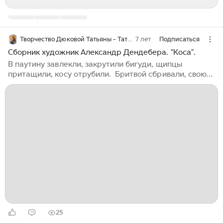
Творчество Дюковой Татьяны - Татиания.
7 лет
Подписаться
Сборник художник Александр Дендебера. "Коса".
В паутину завлекли, закрутили бигуди, щипцы
притащили, косу отрубили. Бритвой сбривали, свою
силу потеряли. А я косоньку свою достаю, в чемодан,
да в комод не кладу, волшебное слово говорю, и косу
до пояса я ращу. Ращу, приговариваю, приговариваю,
да поглаживаю. Ты коса моя, коса девичья, доля
девичья, доля женская, сила - силище ты могутная,
ты коса моя - земля русская, земля русская, да
удалая, ты во мне прорастаешь, ты меня от бед
спасаешь, от безчестия охраняешь. Ты коса моя
любовь, земля русская, земля русская, да
привольная, ты во мне прорастаешь, дорогу мою не
теряешь...
25