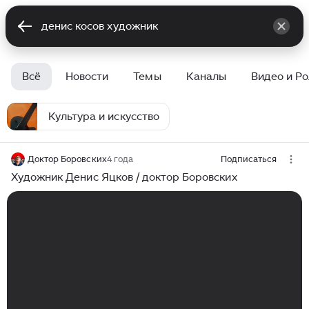
Всё
Новости
Темы
Каналы
Видео и Р
Культура и искусство
Доктор Боровских
4 года
Подписаться
Художник Денис Яцков / доктор Боровских