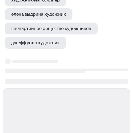
художник ева холлиер
елена выдрина художник
внепартийное общество художников
джефф уолл художник
авангард русский в живописи