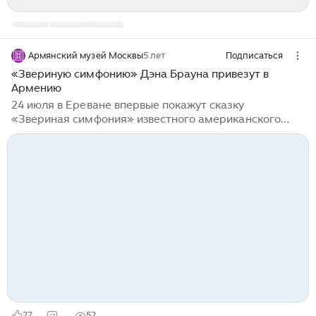
Армянский музей Москвы
5 лет
Подписаться
«Звериную симфонию» Дэна Брауна привезут в
Армению
24 июля в Ереване впервые покажут сказку
«Звериная симфония» известного американского
писателя Дэна Брауна. В тот же день состоится
презентация книги, переведенной на армянский язык
Сергеем Саргсяном. Дэн Браун, автор «Кода да
Винчи» и «Инферно», в прошлом году издал свою
первую детскую книгу. Также он записал музыкальный
альбом, каждая композиция которого соответствует
тому или иному персонажу сказки. Послушать
мелодии можно в специальном бесплатном
приложении. В книге, рассчитанной на детей от...
27
52