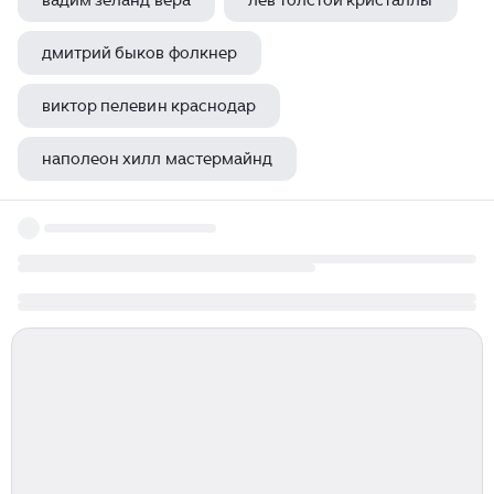
вадим зеланд вера
лев толстой кристаллы
дмитрий быков фолкнер
виктор пелевин краснодар
наполеон хилл мастермайнд