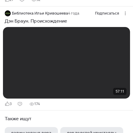
Библиотека Ильи Кривошеева
4 года
Подписаться
Дэн Браун. Происхождение
57:11
3
174
Также ищут