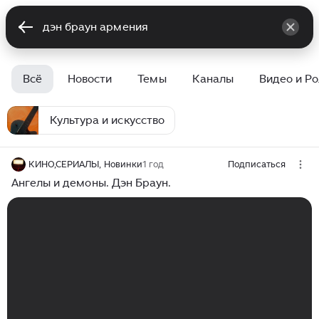
Всё
Новости
Темы
Каналы
Видео и Р
Культура и искусство
КИНО,СЕРИАЛЫ, Новинки
1 год
Подписаться
Ангелы и демоны. Дэн Браун.