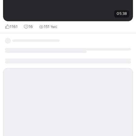
05:38
1161
16
151 тыс