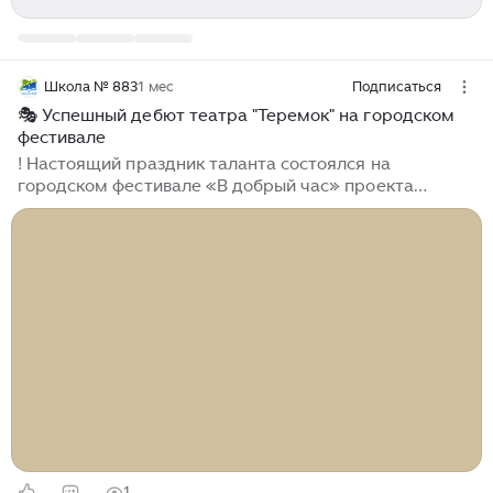
Школа № 883
1 мес
Подписаться
🎭 Успешный дебют театра "Теремок" на городском
фестивале
! Настоящий праздник таланта состоялся на
городском фестивале «В добрый час» проекта
«Новые вершины», и главными его героями стали
воспитанники театра «Теремок». Под чутким
руководством своего наставника, педагога
допобразования Лидии Николаевны Будковой, юные
артисты представили спектакль, который покорил
сердца жюри. Дебют на столь масштабной сцене —
это всегда испытание, но ребята справились с ним
блестяще. Их искренняя игра и невероятная
самоотдача не остались незамеченными: коллектив
по праву стал дипломантом фестиваля...
1