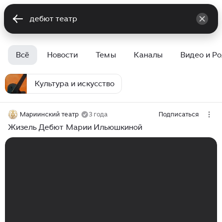
Всё
Новости
Темы
Каналы
Видео и Р
Культура и искусство
Мариинский театр
3 года
Подписаться
Жизель Дебют Марии Ильюшкиной