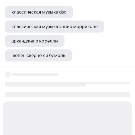
классическая музыка dsd
классическая музыка эннио морриконе
арканджело корелли
шопен скерцо си бемоль
стравинский ларгетто саксофон