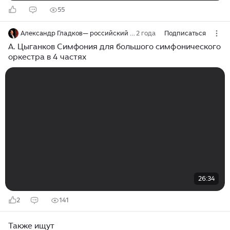
55
Александр Гладков— российский оперный и эстрадный певец (баритон)
2 года
Подписаться
А. Цыганков Симфония для большого симфонического
оркестра в 4 частях
26:34
2
141
Также ищут