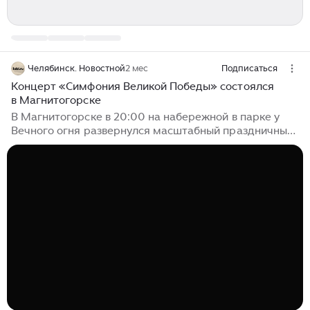
Челябинск. Новостной
2 мес
Подписаться
Концерт «Симфония Великой Победы» состоялся
в Магнитогорске
В Магнитогорске в 20:00 на набережной в парке у
Вечного огня развернулся масштабный праздничный
концерт «Симфония Великой Победы». Мероприятие
призвано сохранить память о подвиге советского
народа, передать молодому поколению гордость за
героическое прошлое страны и укрепить веру в силу
единства...