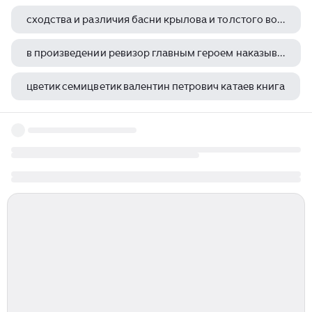
сходства и различия басни крылова и толстого ворона и лисица
в произведении ревизор главным героем наказывающим пороки и утверждающим положительные идеалы гоголя
цветик семицветик валентин петрович катаев книга
фицджеральд великий гэтсби