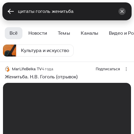
Всё
Новости
Темы
Каналы
Видео и Р
Культура и искусство
MarLifeBelka TV
4 года
Подписаться
Женитьба. Н.В. Гоголь (отрывок)