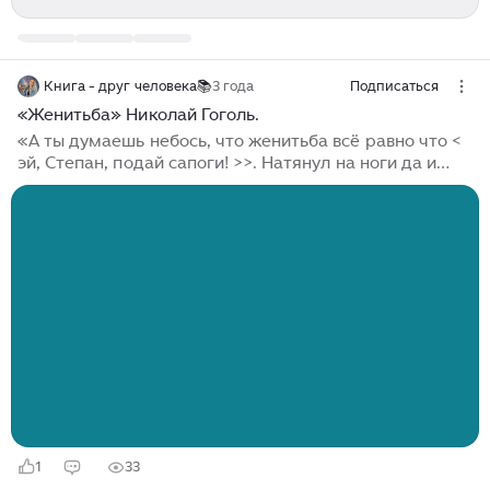
Книга - друг человека📚
3 года
Подписаться
«Женитьба» Николай Гоголь.
«А ты думаешь небось, что женитьба всё равно что <
эй, Степан, подай сапоги! >>. Натянул на ноги да и
пошёл? Нужно порассудить, порассмотреть.»
Шедевральная, ироничная, комичная и искрометная
пьеса «Женитьба». Актуально и с тонким юмором, но
главное то, что все герои и ситуации настолько
правдивые, яркие и живые! Восторг! Николай
Васильевич Гоголь - гениальный писатель, на мой
взгляд, недооцененный в наше время. А еще я
посмотрела экранизацию пьесы. Что могу сказать -
это...
1
33