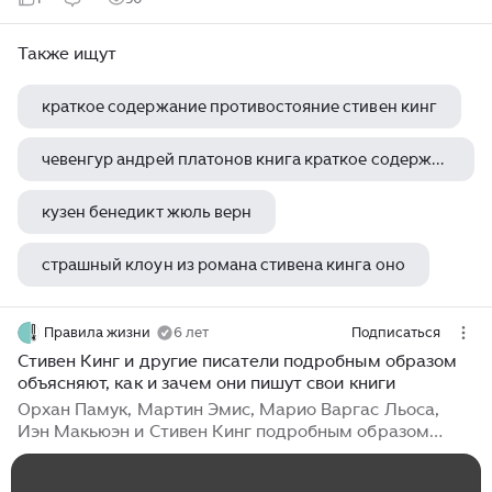
Также ищут
краткое содержание противостояние стивен кинг
чевенгур андрей платонов книга краткое содержание
кузен бенедикт жюль верн
страшный клоун из романа стивена кинга оно
акутагава рюноскэ муки ада жанр
Правила жизни
6 лет
Подписаться
Стивен Кинг и другие писатели подробным образом
объясняют, как и зачем они пишут свои книги
Орхан Памук, Мартин Эмис, Марио Варгас Льоса,
Иэн Макьюэн и Стивен Кинг подробным образом
объясняют, как и зачем они пишут свои книги. СТИВЕН
КИНГ Записали Кристофер Леманн-Хаупт и Натаниэл