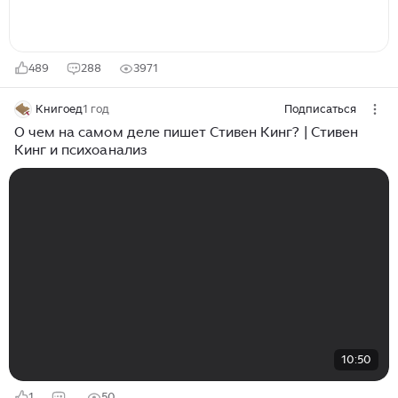
489
288
3971
Книгоед
1 год
Подписаться
О чем на самом деле пишет Стивен Кинг? | Стивен
Кинг и психоанализ
10:50
1
50