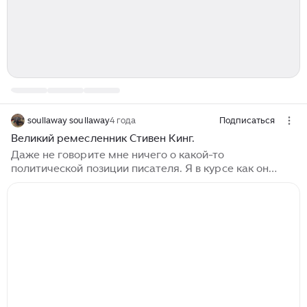
soullaway soullaway
4 года
Подписаться
Великий ремесленник Стивен Кинг.
Даже не говорите мне ничего о какой-то
политической позиции писателя. Я в курсе как он
относится к России. Речь сегодня пойдёт не о
политических взглядах, а о литературе. И не надо
удивляться, что для меня Стивен Кинг один из
главных литераторов прошлого века. Я абсолютно
серьезно пишу о том, что он великолепный писатель.
Мне сложно судить, как он владеет своим языком,
потому что для этого необходимо читать его в
оригинале, но зато мы все можем наглядно убедиться
в том какой он мастер сюжетных линий...