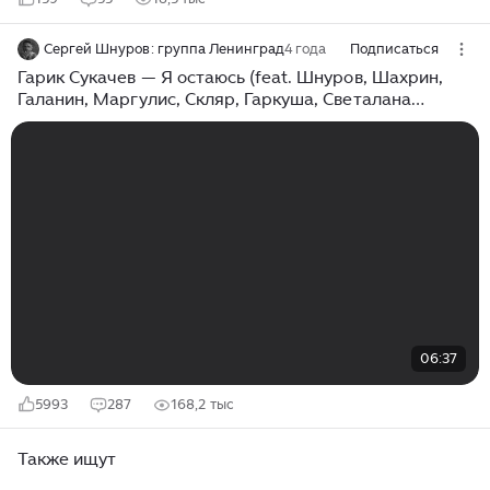
Сергей Шнуров: группа Ленинград
4 года
Подписаться
Гарик Сукачев — Я остаюсь (feat. Шнуров, Шахрин,
Галанин, Маргулис, Скляр, Гаркуша, Светалана
Сурганова, Ая и др.)
06:37
5993
287
168,2 тыс
Также ищут