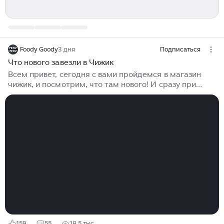
Foody Goody
3 дня
Подписаться
Что нового завезли в Чижик
Всем привет, сегодня с вами пройдемся в магазин
чижик, и посмотрим, что там нового! И сразу при
входе встречает медовуха, со вкусом грант и малина,
может кто пробовал, как вам? 🍾 И рядом стоит чай в...
159
55
18,5 тыс