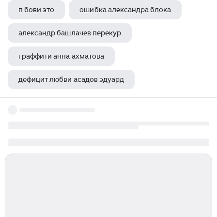
п бови это
ошибка александра блока
александр башлачев перекур
граффити анна ахматова
дефицит любви асадов эдуард