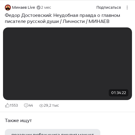
Минаев Live
2 мес
Подписаться
Федор Достоевский: Неудобная правда о главном
писателе русской души / Личности / МИНАЕВ
01:34:22
1553
44
29,2 тыс
Также ищут