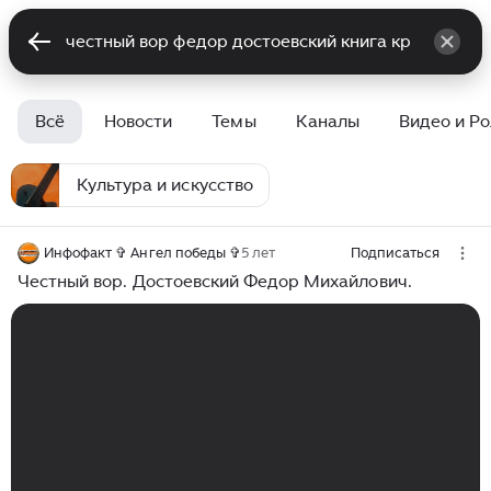
Всё
Новости
Темы
Каналы
Видео и Р
Культура и искусство
Инфофакт ✞ Ангел победы ✞
5 лет
Подписаться
Честный вор. Достоевский Федор Михайлович.