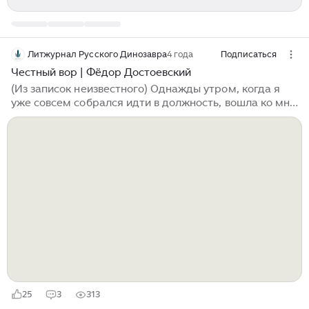
Литжурнал Русского Динозавра
4 года
Подписаться
Честный вор | Фёдор Достоевский
(Из записок неизвестного) Однажды утром, когда я
уже совсем собрался идти в должность, вошла ко мне
Аграфена, моя кухарка, прачка и домоводка, и, к
удивлению моему, вступила со мной в разговор. До
сих пор это была такая молчаливая, простая баба,
что, кроме ежедневных двух слов о том, чего
приготовить к обеду, не сказала лет в шесть почти ни
слова. По крайней мере я более ничего не слыхал от
неё. — Вот я, сударь, к вам, — начала она вдруг, — вы
бы отдали внаём каморку. — Какую каморку? — Да
вот что подле кухни...
25
3
313