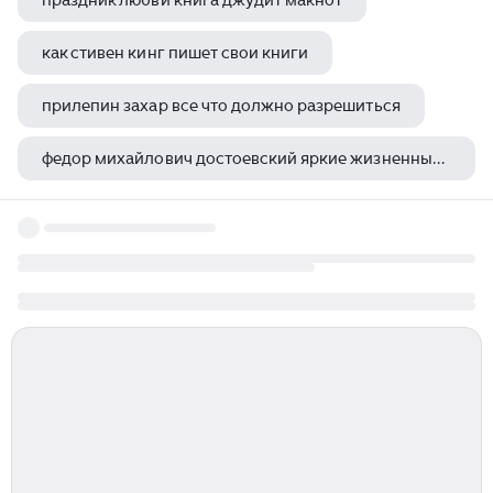
праздник любви книга джудит макнот
как стивен кинг пишет свои книги
прилепин захар все что должно разрешиться
федор михайлович достоевский яркие жизненные впечатления
роберт кийосаки вот она тайна богатых