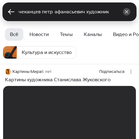
Всё
Новости
Темы
Каналы
Видео и Р
Культура и искусство
Картины Мира
6 лет
Подписаться
Картины художника Станислава Жуковского