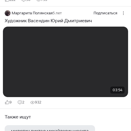
Маргарита Полянская
5 лет
Подписаться
Художник Васендин Юрий Дмитриевич
03:54
9
2
932
Также ищут