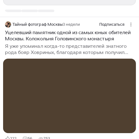
Тайный фотограф Москвы
3 недели
Подписаться
Уцелевший памятник одной из самых юных обителей
Москвы. Колокольня Головинского монастыря
Я уже упоминал когда-то представителей знатного
рода бояр Ховриных, благодаря которым получил
свое имя район в Северном административном
округе Москвы. Но интересно то, что от этого же
самого рода пошло и наименование села Головино на
северо-западе современных очертаний столицы, на
берегу реки Лихоборки. А все потому, что Иван
Владимирович Ховрин, крестник великого князя
Ивана Третьего Васильевича получил прозвище
Голова. По какой причине – источники расходятся. То
ли что-то такое произошло прямо...
222
56
753