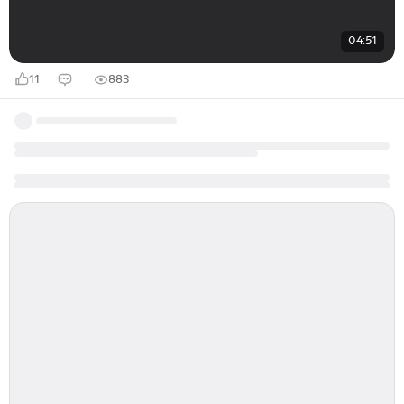
04:51
11
883