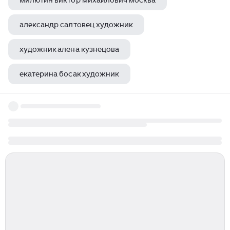
милютин виктор михайлович москва
александр салтовец художник
художник алена кузнецова
екатерина босак художник
сергей ясинский художник