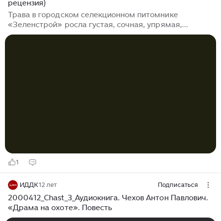
рецензия)
Трава в городском селекционном питомнике
«Зеленстрой» росла густая, сочная, упрямая,
пахнущая прелью и недавним июньским ливнем.
Здесь, среди бесконечных рядов саженцев
канадского клена и облепихи, тишина стояла почти
кладбищенская, нарушаемая лишь глухим стуком
лопаты. Трудовик Виталий Петрович Писториус,
мужчина могучего сложения и тусклого взгляда,
копал яму под дренаж. На краю свежего земляного
бруствера, аккуратно подстелив номер
«Литературной газеты», восседала Александра
Сергеевна Пушкина...
1
ИДДК
12 лет
Подписаться
2000412_Chast_3_Аудиокнига. Чехов Антон Павлович.
«Драма на охоте». Повесть