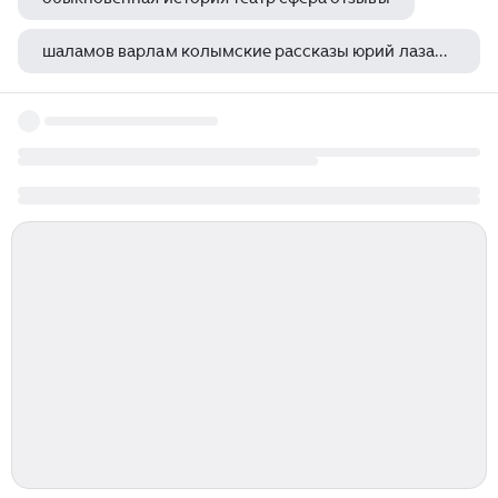
шаламов варлам колымские рассказы юрий лазарев
судьба человека михаил шолохов книга сколько страниц