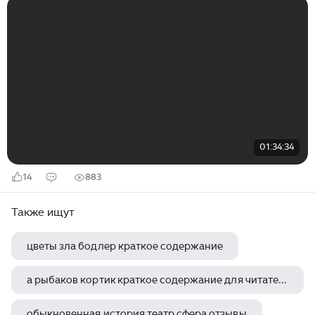
01:34:34
14
883
Также ищут
цветы зла бодлер краткое содержание
а рыбаков кортик краткое содержание для читательского дневника
обыкновенная история театр сфера отзывы