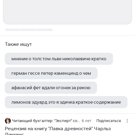
Также ищут
мнение о толстом льве николаевиче кратко
герман гессе петер каменцинд о чем
афанасий фет вдали огонек за рекою
лимонов эдуард это я эдичка краткое содержание
иванов и рабинович или ай гоу ту хайфа кунин владимир владимирович
Читающий бухгалтер: "Эксперт" социальной сети читателей книг LiveLib
6 лет
Подписаться
Рецензия на книгу "Лавка древностей" Чарльз
Диккенс