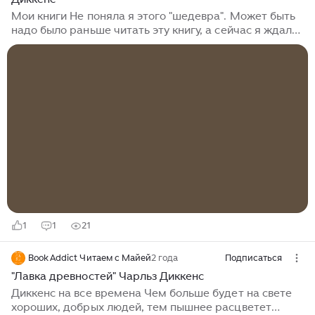
Мои книги Не поняла я этого "шедевра". Может быть
надо было раньше читать эту книгу, а сейчас я ждала
очень много от Ч.Д. Какой сюжет? Для меня
абсолютно никакой. Живут себе старик с внучкой,
торгуют антиквариатом. Он в тайне от девочки
увлёкся карточной игрой, и всё проиграл, и пошли
они путешествовать по стране, т.к. жить им стало
негде. Ходят они ходят из одной деревни в другую,
там познакомятся с кем-то, и тут тоже. И вся книга
так. Это, если не вдаваться в подробности, краткий
пересказ. Нет в книге ни одного интересного
момента, ни одного увлекательного героя...
1
1
21
Book Addict Читаем с Майей
2 года
Подписаться
"Лавка древностей" Чарльз Диккенс
Диккенс на все времена Чем больше будет на свете
хороших, добрых людей, тем пышнее расцветет