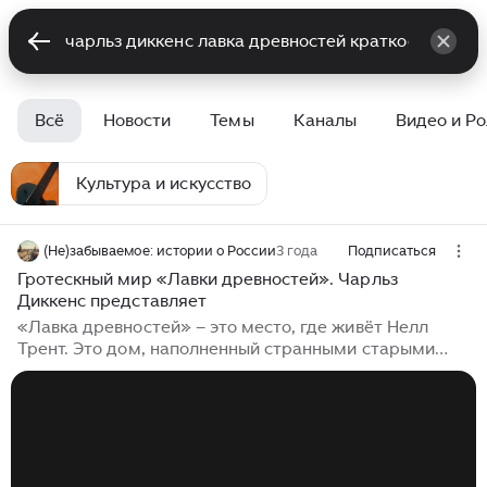
Всё
Новости
Темы
Каналы
Видео и Р
Культура и искусство
(Не)забываемое: истории о России
3 года
Подписаться
Гротескный мир «Лавки древностей». Чарльз
Диккенс представляет
«Лавка древностей» – это место, где живёт Нелл
Трент. Это дом, наполненный странными старыми
вещами. По признанию самого Диккенса он населяет
свой роман такими же странными, порой пугающими
персонажами, как вещи в магазине антиквара –
дедушки Нелл. В предисловии автор пишет: Скажу
здесь только, что, работая над «Лавкой древностей»,
я все время старался окружить одинокую девочку