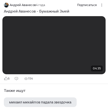
Чтоб скрыться в облаках, Но мы-то знали: нить крепка
Андрей Аванесов
4 года
Подписаться
И Змей у нас в руках!
Андрей Аванесов - Бумажный Змей
04:35
6
154
Также ищут
михаил михайлов падала звездочка