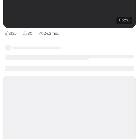
06:58
335
30
24,2 тыс