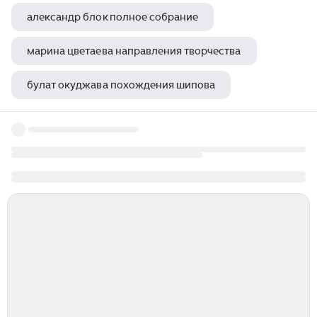
александр блок полное собрание
марина цветаева направления творчества
булат окуджава похождения шипова
сергей есенин какие произведения писал