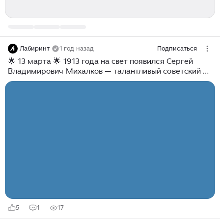
Лабиринт
1 год назад
Подписаться
🌟 13 марта 🌟 1913 года на свет появился Сергей
Владимирович Михалков — талантливый советский и
русский писатель, поэт, баснописец и драматург.
«Бумажный змей» Я взял бумагу, щепки, клей, Весь
день сидел, потел, Бумажный змей — воздушный змей
Я смастерить хотел. Я делал всё по чертежам,
Заглядывал в журнал, И я работал только сам — Я
помощи не знал. Так появился Змей на свет Из дома
моего. Мой друг сказал: — Такого нет Нигде! Ни у
кого! Лиловый нос, багровый рот, Из ниток борода, И
всё же вовсе не урод, А просто хоть куда! Мы Змея
вынесли на луг. В то утро ветер был, И здесь он
вырвался из рук И над землёю взмыл. Своим
трепещущим хвостом Он распугал ворон, Он, видно,
чувствовал притом, Что на свободе он. Змей был над
нами высоко, А мы вдвоём — под ним, Но удивительно
5
1
17
легко Мы управляли им. Он так и рвался в облака,