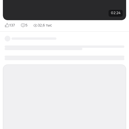
02:24
137
5
32,6 тыс