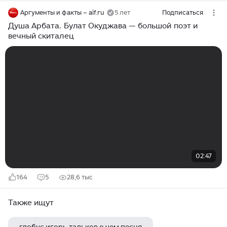
Аргументы и факты – aif.ru
5 лет
Подписаться
Душа Арбата. Булат Окуджава — большой поэт и
вечный скиталец
02:47
164
5
28,6 тыс
Также ищут