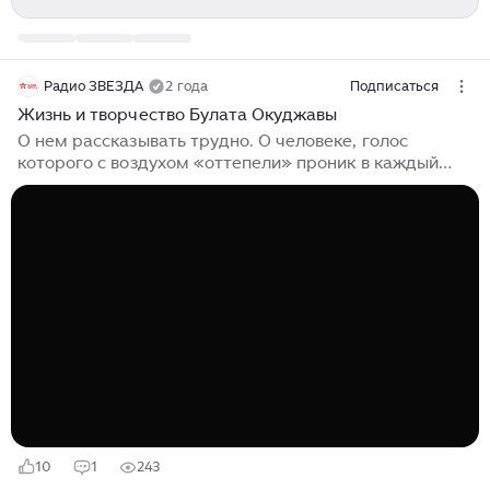
Радио ЗВЕЗДА
2 года
Подписаться
Жизнь и творчество Булата Окуджавы
О нем рассказывать трудно. О человеке, голос
которого с воздухом «оттепели» проник в каждый
дом и тихо, но так уверенно учил нас «… понимать
друг друга с полуслова», известно не много. Ольга,
супруга Булата Шалвовича Окуджавы, вспоминала:
ОЛЬГА ОКУДЖАВА-АРЦИМОВИЧ: «…Полугрузин,
полуармянин, хоть и совершенно обрусевший: он не
любил говорить о себе, приберегал для интервью
десяток баек и неизменно их повторял. Практически
наизусть» Армяне считают Окуджаву великим
армянином, грузины — грузином, русские — русским
поэтом...
10
1
243