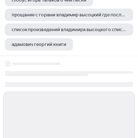
глобус игорь тальков о чем песня
прощание с горами владимир высоцкий где послушать
список произведений владимира высоцкого список произведений владимира высоцкого
адамович георгий книги
шарль бодлер дневники