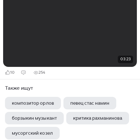
03:23
10
254
Также ищут
композитор орлов
певец стас намин
борзыкин музыкант
критика рахманинова
мусоргский козел