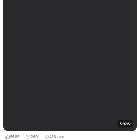
04:46
5665
260
416 тыс