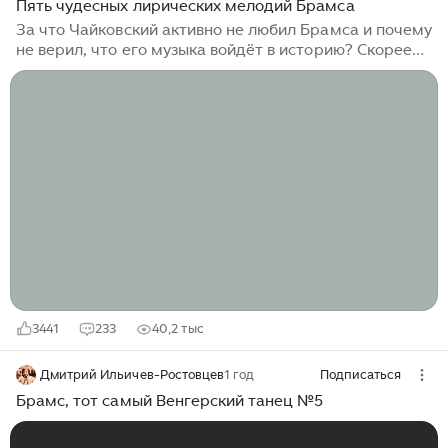
Пять чудесных лирических мелодий Брамса
За что Чайковский активно не любил Брамса и почему
не верил, что его музыка войдёт в историю? Скорее
всего, это что-то личное. ◼ Единственное интервью
Чайковского: о себе, Брамсе и "могучей кучке" У
Брамса точно есть много музыки, которая
заслуживает глубокого восхищения. Не будем брать
самые важные и действительно грандиозные
творения немецкого мастера - здесь нет для этого
места. Ограничимся пятью фрагментами из его
лирики, которые не могут не тронуть своей красотой,
мелодичностью и особым "брамсовским"
просветлённо-печальным тоном...
3441
233
40,2 тыс
Дмитрий Ильичев-Ростовцев
1 год
Подписаться
Брамс, тот самый Венгерский танец №5