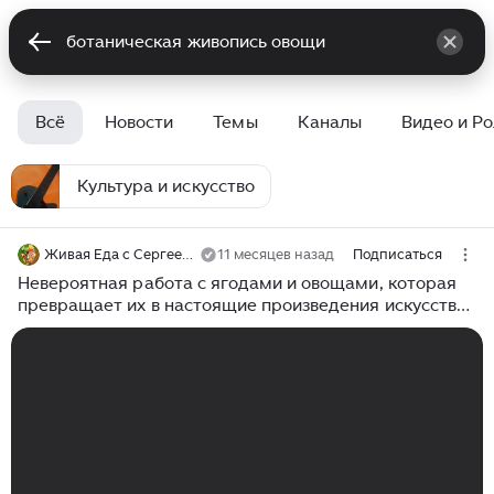
Всё
Новости
Темы
Каналы
Видео и Р
Культура и искусство
Живая Еда с Сергеем Малозёмовым
11 месяцев назад
Подписаться
Невероятная работа с ягодами и овощами, которая
превращает их в настоящие произведения искусства
😍