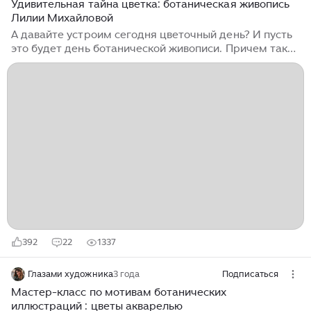
Удивительная тайна цветка: ботаническая живопись
Лилии Михайловой
А давайте устроим сегодня цветочный день? И пусть
это будет день ботанической живописи. Причем таких
работ, в которых мастерски передан исконный дух
этого направления искусства. Сегодня покажу вам
работы художницы Лилии Михайловой, члена
Ассоциации Художников Ботанического Искусства.
Вот что художница рассказывает о себе на сайте
АХБИ: По образованию я инженер-гидротехник. В
детстве мне нравилось рисовать, но возможности
обучаться в художественной школе не было.
Однажды, в 2017 году, я приобрела книги Билли
Шоуэлл...
392
22
1337
Глазами художника
3 года
Подписаться
Мастер-класс по мотивам ботанических
иллюстраций : цветы акварелью