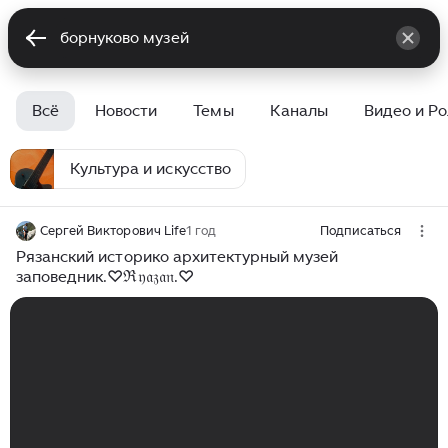
Всё
Новости
Темы
Каналы
Видео и Р
Культура и искусство
Сергей Викторович Life
1 год
Подписаться
Рязанский историко архитектурный музей
заповедник.♡ℜ𝔶𝔞𝔷𝔞𝔫.♡