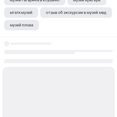
музей гагарина в клушино
музей кригера
мгатк музей
отзыв об экскурсии в музей мвд
музей плова