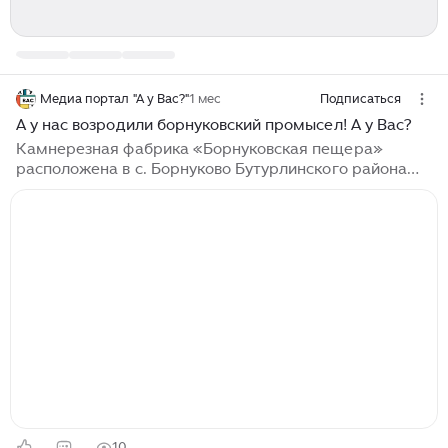
Медиа портал "А у Вас?"
1 мес
Подписаться
А у нас возродили борнуковский промысел! А у Вас?
Камнерезная фабрика «Борнуковская пещера»
расположена в с. Борнуково Бутурлинского района
Нижегородской области. Здесь более 100 лет назад
начали делать борнуковскую игрушку – фигурки
людей, животных из поделочного камня – ангидрита.
По текстуре камень чистый как сахар, местами
волокнистый, белого, голубого, рыжеватого и
коричневого оттенков. Его добывали здесь еще во
времена Екатерины II и отправляли в г. Санкт-
Петербург для украшения дворцов. Само село
Борнуково находится вблизи уникального памятника
природы – карстовой пещеры...
10