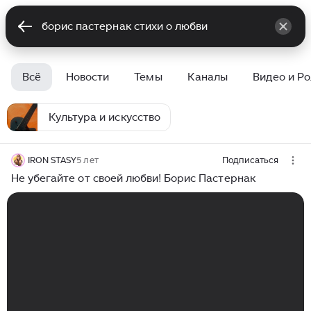
Всё
Новости
Темы
Каналы
Видео и Р
Культура и искусство
IRON STASY
5 лет
Подписаться
Не убегайте от своей любви! Борис Пастернак