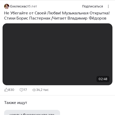
Екклесиаст
5 лет
Подписаться
Не Убегайте от Своей Любви! Музыкальная Открытка!
Стихи Борис Пастернак /Читает Владимир Фёдоров
02:48
830
17
34,2 тыс
Также ищут