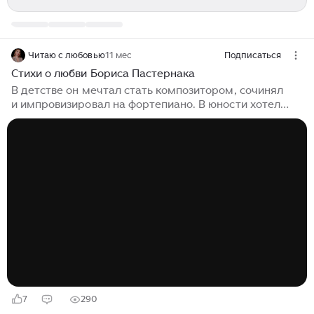
Читаю с любовью
11 мес
Подписаться
Стихи о любви Бориса Пастернака
В детстве он мечтал стать композитором, сочинял
и импровизировал на фортепиано. В юности хотел
быть философом, брал уроки у немецкого
неокантиста Германа Когена. Но судьба
распорядилась иначе: Борис Пастернак стал
писателем, и именно литература принесла ему
в 1958 году Нобелевскую премию. Нежность 1928 год
Никого не будет в доме… Никого не будет в доме,
Кроме сумерек. Один Зимний день в сквозном
проёме Незадёрнутых гардин. Только белых мокрых
комьев Быстрый промельк маховой. Только крыши,
снег и, кроме Крыш и снега, — никого...
7
290