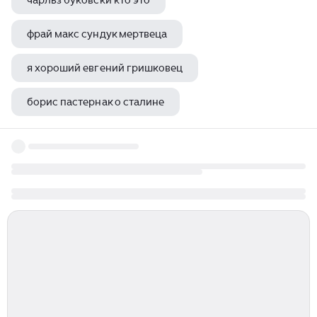
чарльз буковски кто это
фрай макс сундук мертвеца
я хороший евгений гришковец
борис пастернак о сталине
тишина варлам шаламов