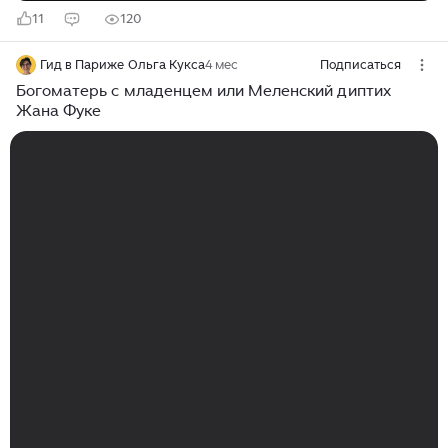
11
120
Гид в Париже Ольга Кукса
4 мес
Подписаться
Богоматерь с младенцем или Меленский диптих
Жана Фуке