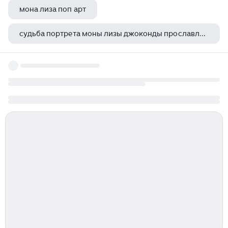
мона лиза поп арт
судьба портрета моны лизы джоконды прославленного шедевра леонардо да винчи исключительна во всей