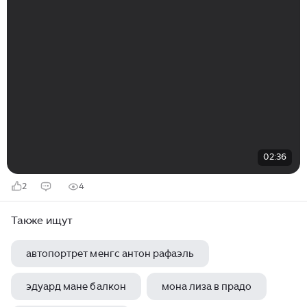
02:36
2
4
Также ищут
автопортрет менгс антон рафаэль
эдуард мане балкон
мона лиза в прадо