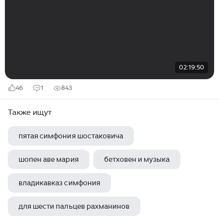
02:19:50
46
1
843
Также ищут
пятая симфония шостаковича
шопен аве мария
бетховен и музыка
владикавказ симфония
для шести пальцев рахманинов