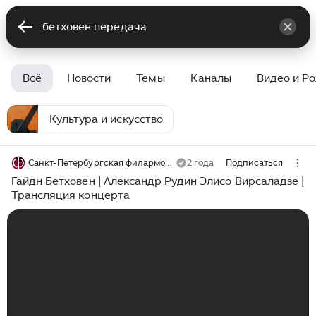
Всё
Новости
Темы
Каналы
Видео и Р
Культура и искусство
Санкт-Петербургская филармония им. Д.Д. Шостаковича
2 года
Подписаться
Гайдн Бетховен | Александр Рудин Элисо Вирсаладзе |
Трансляция концерта