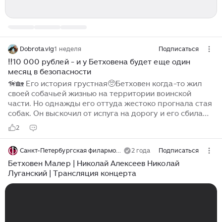
Dobrota.vlg
1 неделя
Подписаться
‼️10 000 рублей - и у Бетховена будет еще один
месяц в безопасности
🦮🏡 Его история грустная🥺Бетховен когда-то жил
своей собачьей жизнью на территории воинской
части. Но однажды его оттуда жестоко прогнала стая
собак. Он выскочил от испуга на дорогу и его сбила
машина. От удара его позвоночник сломался и теперь
2
Бетховен неходячий инвалид💔 Но у него есть шанс -
платная передержка. Это не "дом навсегда", но это
Санкт-Петербургская филармония им. Д.Д. Шостаковича
2 года
Подписаться
безопасность, тепло и уход. У Бетховена там много
друзей - кошек, которые ласкают его и не дают
Бетховен Малер | Николай Алексеев Николай
чувствовать себя одиноким. 🐈🧡 Но эта безопасность
Луганский | Трансляция концерта
стоит денег. Собрать 10000 рублей кажется много,
но если помогут 100 человек - это всего по 100
рублей...