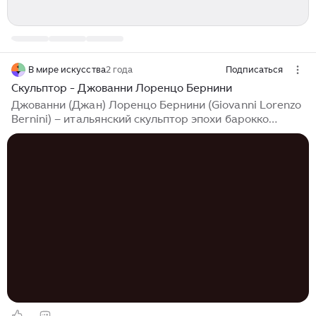
В мире искусства
2 года
Подписаться
Скульптор - Джованни Лоренцо Бернини
Джованни (Джан) Лоренцо Бернини (Giovanni Lorenzo
Bernini) – итальянский скульптор эпохи барокко
(barocco), художник, ведущий архитектор XVII века.
Увлекался графикой, первым начал писать шаржи,
был автором и постановщиком сорока комедий.
Воплотил множество инженерных решений для
театральных подмостков знатной и могущественной
семьи Барберини (Barberini). Создал ряд
архитектурных ансамблей, ставших эталонами эпохи.
Около ста скульптур Бернини признаны памятниками
искусства. Его фонтаны до сих пор поражают своей
эпичностью, грандиозностью размаха и
великолепием...