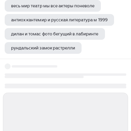
весь мир театр мы все актеры поневоле
антиох кантемир и русская литература м 1999
дилан и томас фото бегущий в лабиринте
рундальский замок растрелли
дворец для ивана долгорукого растрелли