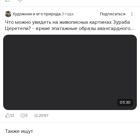
Художник и его природа.
3 года
Подписаться
Что можно увидеть на живописных картинах Зураба
Церетели? - яркие эпатажные образы авангардного
направления в творчестве художника. 2 часть
05:30
12
5
2097
Также ищут