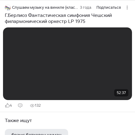
Слушаем музыку на виниле (классика, джаз)
3 года
Подписаться
Г.Берлиоз Фантастическая симфония Чешский
филармонический оркестр LP 1975
52:37
4
132
Также ищут