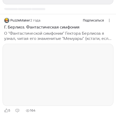
PuzzleMaker
2 года
Подписаться
Г. Берлиоз. Фантастическая симфония
О "Фантастической симфонии" Гектора Берлиоза я
узнал, читая его знаменитые "Мемуары" (кстати, если
кто не читал - настоятельно рекомендую.
Великолепная книга!). Тогда же мне захотелось и
послушать это произведение. Уж больно много
занимательного-интересного понаписал об этой
своей симфонии автор! Начнём с того, что для
премьеры ему потребовался оркестр численностью
500 человек. Или - 1000. Не помню точно. В общем,
вы можете сами подставить ЛЮБОЕ количество
нулей. Пластинка с "Фантастической симфонией" мне
снова досталась в самом бюджетном конверте -
"бумажка с дырочкой а-ля фирма Мелодия"...
5
164