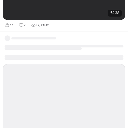
54:38
77
2
17,3 тыс