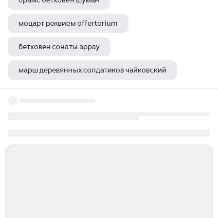
брамс бетховен шуман
моцарт реквием offertorium
бетховен сонаты аррау
марш деревянных солдатиков чайковский
фридерик шопен вальс ми минор