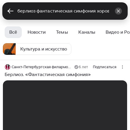
Всё
Новости
Темы
Каналы
Видео и Р
Культура и искусство
Санкт-Петербургская филармония им. Д.Д. Шостаковича
6 лет
Подписаться
Берлиоз. «Фантастическая симфония»