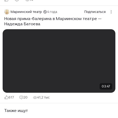
Мариинский театр
4 года
Подписаться
Новая прима-балерина в Мариинском театре —
Надежда Батоева
03:47
617
20
41,2 тыс
Также ищут