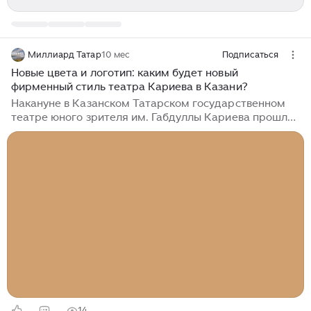
Миллиард Татар
10 мес
Подписаться
Новые цвета и логотип: каким будет новый
фирменный стиль театра Кариева в Казани?
Накануне в Казанском Татарском государственном
театре юного зрителя им. Габдуллы Кариева прошла
встреча с журналистами, где представители театра
рассказали об изменениях визуального стиля театра
и его логотипа. В ходе встречи директор театра
Ильнур Гайниев, заместитель директора по пиару и
маркетингу Альбина Каримова, а также дизайнер
Эльвина Ризванова рассказали о том почему театру
понадобились визуальные изменения, о том, что
новая концепция — это не только про внешние
изменения, но и про репертуарные,...
14