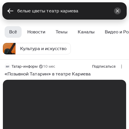
Всё
Новости
Темы
Каналы
Видео и Р
Культура и искусство
Татар-информ
10 мес
Подписаться
«Позывной Татарин» в театре Кариева