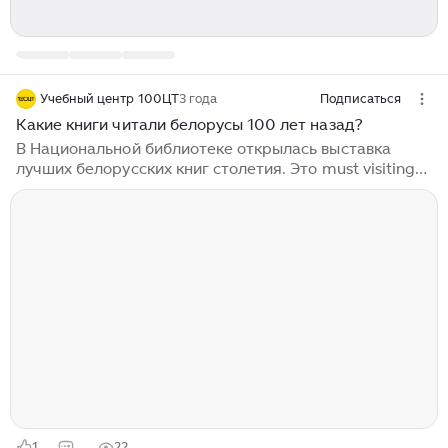
Учебный центр 100ЦТ
3 года
Подписаться
Какие книги читали белорусы 100 лет назад?
В Национальной библиотеке открылась выставка
лучших белорусских книг столетия. Это must visiting
для каждого школьника! На ней можно познакомиться
с литературными бестселлерами, музыкальными
композициями и плакатным искусством 1922−2022
годов. Экспонатов представлено много: от самых
читаемых книг белорусов в 1922-м году —
«Водгулле» Якуба Коласа, «Дудка беларуская. Смык
беларускi» Франтишка Богушевича, «Спадчына»
Янки Купалы, до бестселлеров современности. Кроме
того, на выставке можно увидеть и периодику,...
1
22