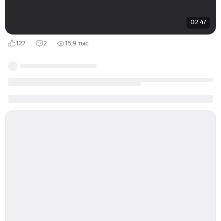
02:47
127
2
15,9 тыс