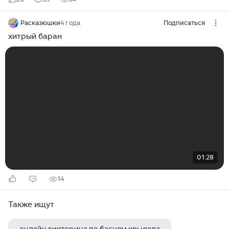
Расказюшки
4 года
Подписаться
хитрый баран
01:28
14
Также ищут