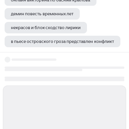
онлайн викторина по басням крылова
демин повесть временных лет
некрасов и блок сходство лирики
в пьесе островского гроза представлен конфликт
о чем рассказ чудик шукшина кратко