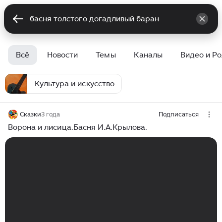
Всё
Новости
Темы
Каналы
Видео и Р
Культура и искусство
Сказки
3 года
Подписаться
Ворона и лисица.Басня И.А.Крылова.