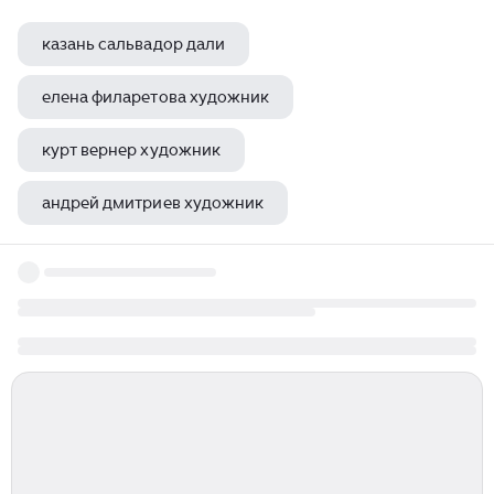
казань сальвадор дали
елена филаретова художник
курт вернер художник
андрей дмитриев художник
майя орехова художник