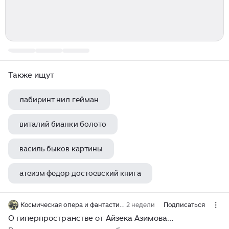
Также ищут
лабиринт нил гейман
виталий бианки болото
василь быков картины
атеизм федор достоевский книга
стивен кинг застава
Космическая опера и фантастика
2 недели
Подписаться
О гиперпространстве от Айзека Азимова…