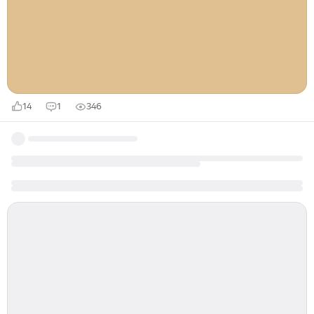
упрощал идеи. Он брал одну — и раскатывал её до
горизонта. В 1971 году, когда Азимов составлял
антологию «Куда мы идём?», он написал фразу,
которая потом разошлась по всем учебникам
писательского мастерства...
14
1
346