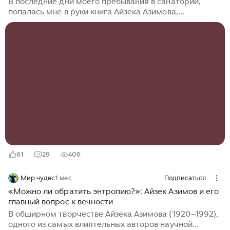
В последние дни моего пребывания в санатории,
попалась мне в руки книга Айзека Азимова,
«Немезида». Вполне себе «твёрдая» фантастика, от
одного из мэтров этого жанра. Роман совершенно
самостоятельный, и довольно интересно написанный.
По крайней мере, хоть я пока его и не дочитал, он
написан хорошо и интересно. Но оставляет после
себя один вопрос, который очень сильно хотелось бы
задать хоть кому-то. А так как автора давно уже нет с
нами, задать его можно только моим уважаемым
читателям… Материал создан при поддержке моих
подписчиков на платформах Boosty и Sponsr...
61
29
406
Мир чудес
1 мес
Подписаться
«Можно ли обратить энтропию?»: Айзек Азимов и его
главный вопрос к вечности
В обширном творчестве Айзека Азимова (1920–1992),
одного из самых влиятельных авторов научной