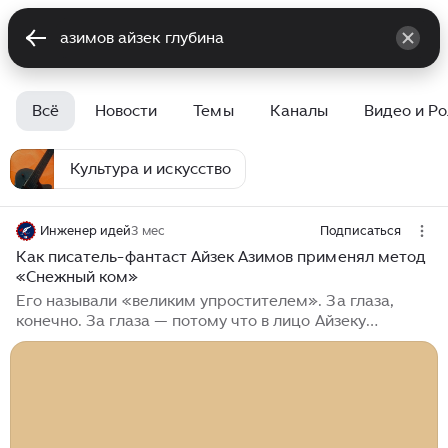
Всё
Новости
Темы
Каналы
Видео и Р
Культура и искусство
Инженер идей
3 мес
Подписаться
Как писатель-фантаст Айзек Азимов применял метод
«Снежный ком»
Его называли «великим упростителем». За глаза,
конечно. За глаза — потому что в лицо Айзеку
Азимову, человеку с бакенбардами, бабочкой и
неизменной улыбкой человека, который знает, сказать
такое решился бы не каждый. Упроститель — звучит
почти как оскорбление. Но в этом прозвище, если
вдуматься, скрыта огромная правда о том, как
устроена лучшая фантастика XX века. Азимов не