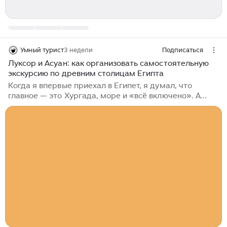
Умный турист
3 недели
Подписаться
Луксор и Асуан: как организовать самостоятельную
экскурсию по древним столицам Египта
Когда я впервые приехал в Египет, я думал, что
главное — это Хургада, море и «всё включено». А
потом кто-то сказал мне: «Ты что, не видел Луксор?»
И я понял, что теряю самое главное. Луксор и Асуан
— это не просто города. Это живая история, которую
можно потрогать руками. Карнакский храм, Долина
царей, храм Филе на острове — всё это впечатляет
сильнее любых пирамид. Я организовал эту поездку
самостоятельно — и ни разу не пожалел. Никаких
групповых автобусов, никакого «подъём в 4 утра,
смотреть 15 минут и бежать дальше»...