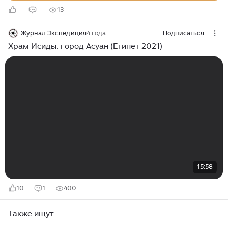
13
Журнал Экспедиция
4 года
Подписаться
Храм Исиды. город Асуан (Египет 2021)
15:58
10
1
400
Также ищут