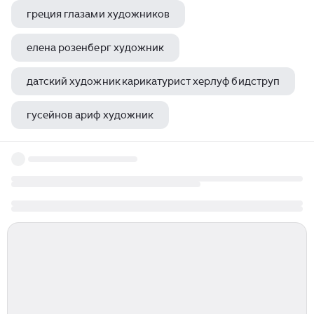
греция глазами художников
елена розенберг художник
датский художник карикатурист херлуф бидструп
гусейнов ариф художник
симон мармион художник