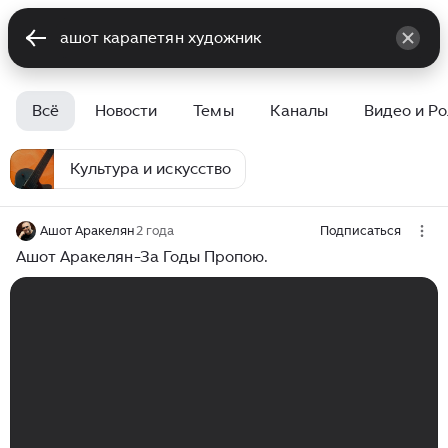
Всё
Новости
Темы
Каналы
Видео и Р
Культура и искусство
Ашот Аракелян
2 года
Подписаться
Ашот Аракелян-За Годы Пропою.