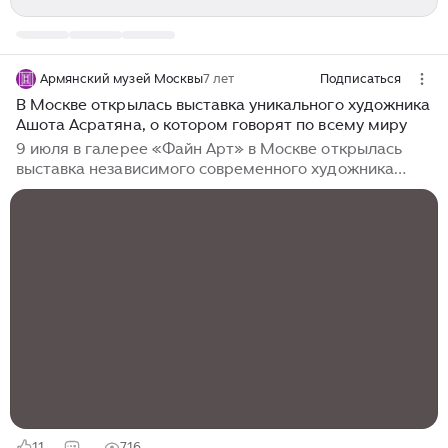
Армянский музей Москвы
7 лет
Подписаться
В Москве открылась выставка уникального художника
Ашота Асратяна, о котором говорят по всему миру
9 июля в галерее «Файн Арт» в Москве открылась
выставка независимого современного художника
Ашота Асратяна. Экспозиция будет открыта
до 9 августа. Асратян живет и работает в Москве.
По первой профессии он физик, специалист в области
физики элементарных частиц. Художественного
образования Асратян не получил. Начав
с предметной монохромной живописи (черная тушь
и гуашь на бумаге), затем сделал большую серию
беспредметных работ в смешанной технике (коллаж
и черная гуашь на бумаге). Первые (и последние)...
11
716