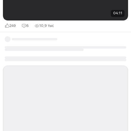
04:11
249
6
10,9 тыс