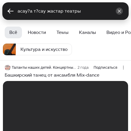
Всё
Новости
Темы
Каналы
Видео и Р
Культура и искусство
Таланты наших детей. Концертные номера
2 года
Подписаться
Башкирский танец от ансамбля Mix-dance