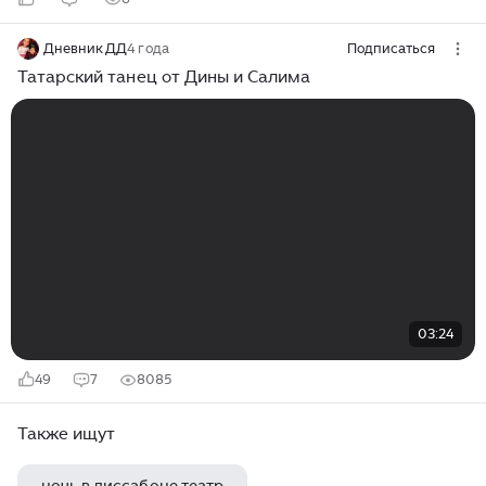
Дневник ДД
4 года
Подписаться
Татарский танец от Дины и Салима
03:24
49
7
8085
Также ищут