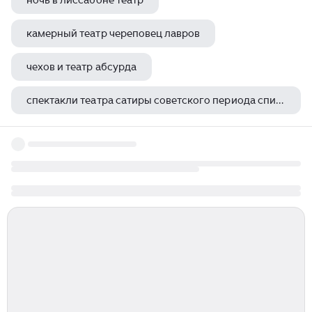
ночь в лиссабоне театр
камерный театр череповец лавров
чехов и театр абсурда
спектакли театра сатиры советского периода список лучших
новогодний дивертисмент губернский театр