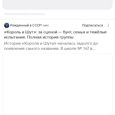
Рожденный в СССР
1 мес
Подписаться
«Король и Шут»: за сценой — бунт, семья и тяжёлые
испытания. Полная история группы
История «Короля и Шута» началась задолго до
появления самого названия. В школе № 147 в
Ленинграде учились трое друзей: Михаил Горшенёв
(Горшок), Александр Балунов (Балу) и Александр
Щиголев (Поручик). Они дружили с детства, вместе
слушали музыку и мечтали создать свою группу...