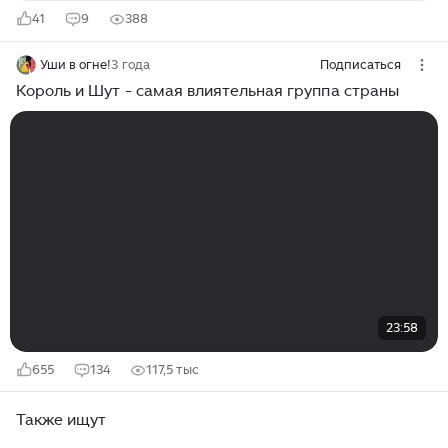
41
9
388
Уши в огне!
3 года
Подписаться
Король и Шут - самая влиятельная группа страны
23:58
655
134
117,5 тыс
Также ищут