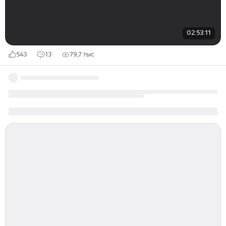
02:53:11
543
13
79,7 тыс