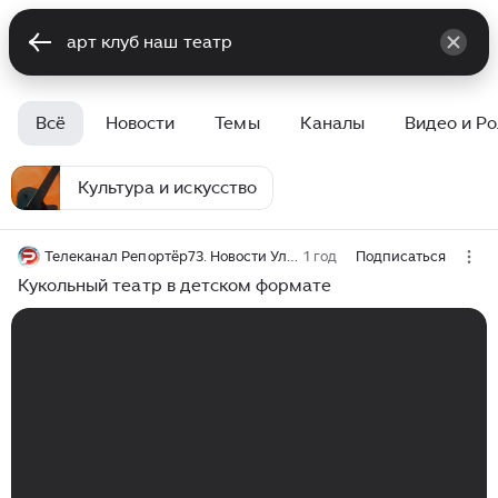
Всё
Новости
Темы
Каналы
Видео и Р
Культура и искусство
Телеканал Репортёр73. Новости Ульяновск
1 год
Подписаться
Кукольный театр в детском формате