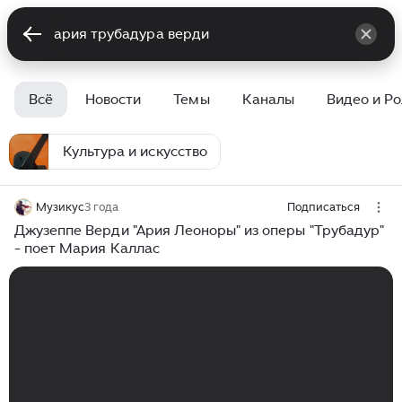
Всё
Новости
Темы
Каналы
Видео и Р
Культура и искусство
Музикус
3 года
Подписаться
Джузеппе Верди "Ария Леоноры" из оперы "Трубадур"
- поет Мария Каллас