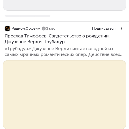
Радио «Орфей»
3 мес
Подписаться
Ярослав Тимофеев. Свидетельство о рождении.
Джузеппе Верди. Трубадур
«Трубадур» Джузеппе Верди считается одной из
самых мрачных романтических опер. Действие всех
восьми картин разворачивается ночью — редчайший
случай. За три часа спектакля происходят на сцене
или упоминаются в диалогах целых семь смертей.
Здесь есть отравление ядом и казнь на плахе,
тюрьма и сожжение на костре — из всего набора
оперных ужасов не хватает только грозы. Природа
восполнила недостачу: 19 января 1853 года, когда
была назначена премьера, на Рим обрушились гром и
молнии. Тибр вышел из берегов и вместе с ливнем
затопил улицы...