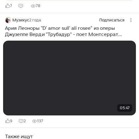
7
78
Музикус
2 года
Подписаться
Ария Леоноры "D' amor sull' ali rosee" из оперы
Джузеппе Верди "Трубадур" - поет Монтсеррат
Кабалье
05:47
9
2
137
Также ищут