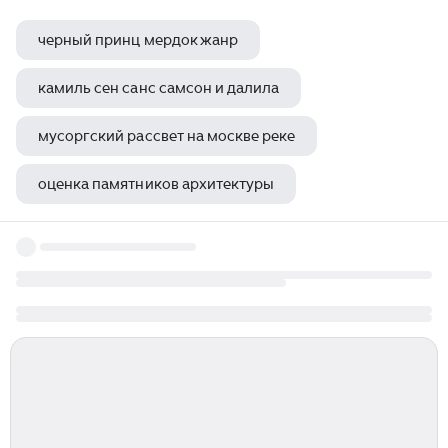
черный принц мердок жанр
камиль сен санс самсон и далила
мусоргский рассвет на москве реке
оценка памятников архитектуры
театр ярославль