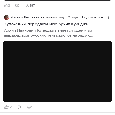
3
187
Музеи и Выставки: картины и художники
2 года
Подписаться
Художники-передвижники: Архип Куинджи
Архип Иванович Куинджи является одним из
выдающихся русских пейзажистов наряду с
художниками Алексеем Саврасовым, Иваном
Шишкиным, Исааком Левитаном и другими. Серию
«Художники-передвижники» мы начали с первого
жанра – Пейзажи. Вы познакомились с искусством
Левитана, Саврасова, Шишкина, Поленова, о каждом
художнике была Статья и Видео на моем канале
«Музеи и Выставки: картины и художники» и сегодня
знакомлю с творчеством прославленного русского
пейзажиста Архипа Ивановича Куинджи. В этом
материале...
12
13