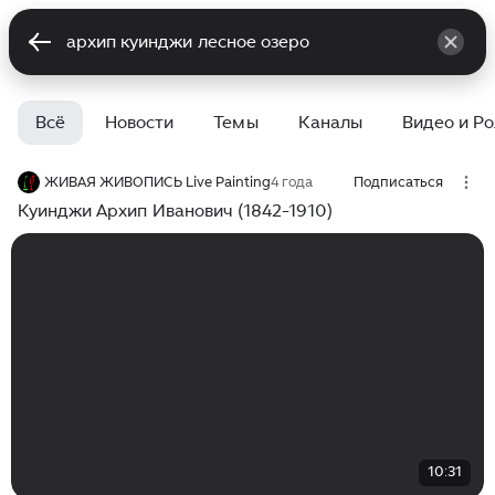
Всё
Новости
Темы
Каналы
Видео и Р
ЖИВАЯ ЖИВОПИСЬ Live Painting
4 года
Подписаться
Куинджи Архип Иванович (1842-1910)
10:31