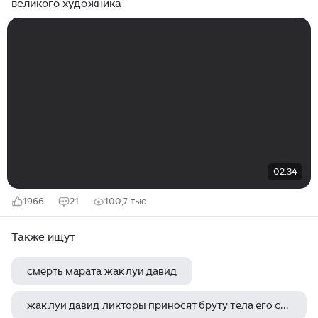
великого художника
02:34
1966
21
100,7 тыс
Также ищут
смерть марата жак луи давид
жак луи давид ликторы приносят бруту тела его сыновей