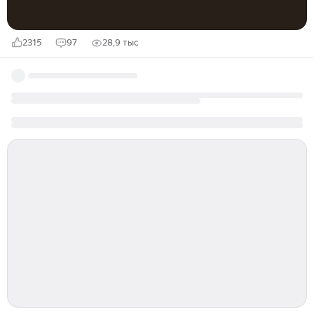
2315
97
28,9 тыс