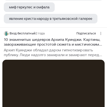
миф геркулес и омфала
явление христа народу в третьяковской галерее
две девушки картина марсель диф
Вход бесплатный
2 года
Подписаться
10 знаменитых шедевров Архипа Куинджи. Картины,
завораживающие простотой сюжета и мистическим
светом
Архип Куинджи обладал даром гипнотизировать
публику. Люди надолго замирали и замирают перед
его полотнами. Репин метко заметил про его
искусство: "Иллюзия света была его богом, и не было
художника, равного ему в достижении этого чуда
живописи". Хочу вам показать десять наиболее
известных картин Архипа Куинджи. Ладожское озеро
Картина "Ладожское озеро" была написана в 1873
году. Полотно входило в трилогию художника о
северной природе. Куинджи был очарован
сдержанной красотой северного пейзажа — отвесные
берега, заросли леса и чистота озерных вод...