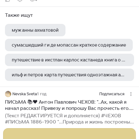
Также ищут
муж анны ахматовой
сумасшедший ги де мопассан краткое содержание
путешествие в икстлан карлос кастанеда книга о чем
ильф и петров карта путешествия одноэтажная америка
прошлым летом в чулимске александр вампилов книга отзывы
Nevska Sveta
1 год
Подписаться
ПИСЬМА 📚❤️ Антон Павлович ЧЕХОВ: "..Ах, какой я
начал рассказ! Привезу и попрошу Вас прочесть его..."
📚#1886-1900
(Текст РЕДАКТИРУЕТСЯ и дополняется) #ЧЕХОВ
#ПИСЬМА 1886-1900 "...Природа и жизнь построены
по тому самому шаблону, который теперь так устарел
и бракуется в редакциях: не говоря уж о соловьях,