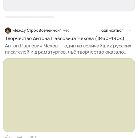
Между Строк Вселенной
1 мес
Подписаться
Творчество Антона Павловича Чехова (1860–1904)
Антон Павлович Чехов — один из величайших русских
писателей и драматургов, чьё творчество оказало
огромное влияние на мировую литературу и театр.
Его произведения отличаются глубиной
психологизма, лаконичностью формы и тонким
юмором. Чехов создал новый тип рассказа и
реформировал драматургию, отказавшись от
традиционных конфликтных схем в пользу
изображения повседневной жизни. Антон Чехов
родился 17 (29) января 1860 года в Таганроге в
купеческой семье. Основные этапы жизни: Творчество
Чехова можно разделить на несколько периодов: 1...
4