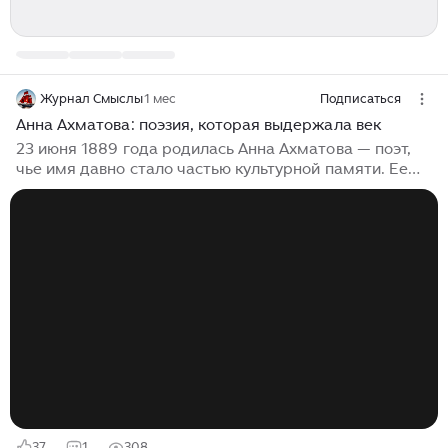
Журнал Смыслы
1 мес
Подписаться
Анна Ахматова: поэзия, которая выдержала век
23 июня 1889 года родилась Анна Ахматова — поэт,
чье имя давно стало частью культурной памяти. Ее
знают по ранней любовной лирике, строгому профилю
на портретах, петербургскому воздуху стихов,
трагической судьбе и голосу, который прошел через
Серебряный век, революцию, репрессии, войну и
послевоенное молчание. Ахматова прожила жизнь, в
которой личная биография почти неотделима от
истории страны, но сумела сохранить главное —
внутреннюю меру, точность слова и чувство
человеческого достоинства. Анна...
37
1
308