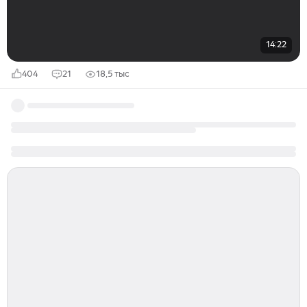
14:22
404
21
18,5 тыс