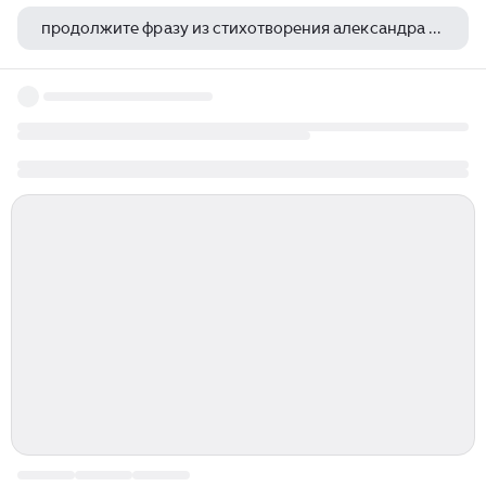
продолжите фразу из стихотворения александра блока да скифы мы да
софия парнок стихи