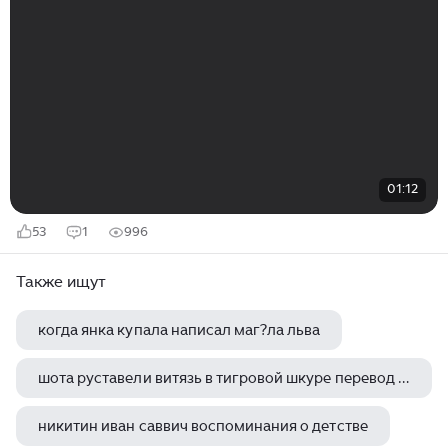
01:12
53
1
996
Также ищут
когда янка купала написал маг?ла льва
шота руставели витязь в тигровой шкуре перевод заболоцкого
никитин иван саввич воспоминания о детстве