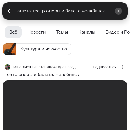
Всё
Новости
Темы
Каналы
Видео и Р
Культура и искусство
Наша Жизнь в станице
4 года назад
Подписаться
Театр оперы и балета. Челябинск