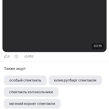
03:19
3
952
Также ищут
особый спектакль
юлия рутберг спектакли
спектакль колокольчики
евгений корняг спектакли