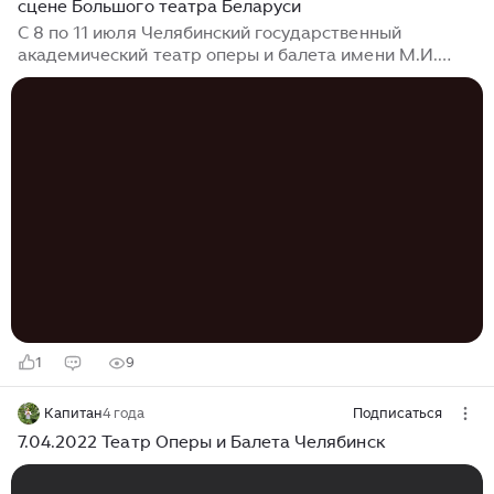
сцене Большого театра Беларуси
С 8 по 11 июля Челябинский государственный
академический театр оперы и балета имени М.И.
Глинки выступает на сцене Большого театра
Беларуси в рамках проекта «Гастрольное лето в
Большом». Российский коллектив представит
минскому зрителю постановки «Раймонда» и «Мата
Хари», каждая из которых будет показана дважды.
Стоит отметить, что месяцем ранее творческий
обмен уже состоялся: в июне труппа белорусского
театра посетила Челябинск с фестивалем «В честь
Екатерины Максимовой», где представила спектакли
«Золушка» и «Ромео и Джульетта»...
1
9
Капитан
4 года
Подписаться
7.04.2022 Театр Оперы и Балета Челябинск