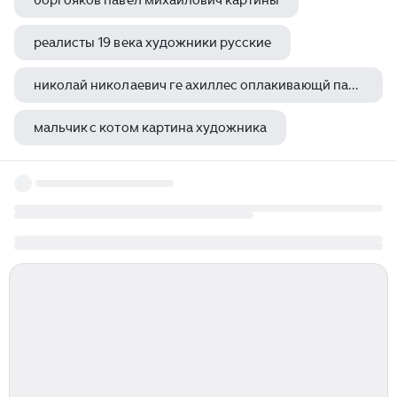
боргояков павел михайлович картины
реалисты 19 века художники русские
николай николаевич ге ахиллес оплакивающй патрокла
мальчик с котом картина художника
петр белый художник жена англичанка