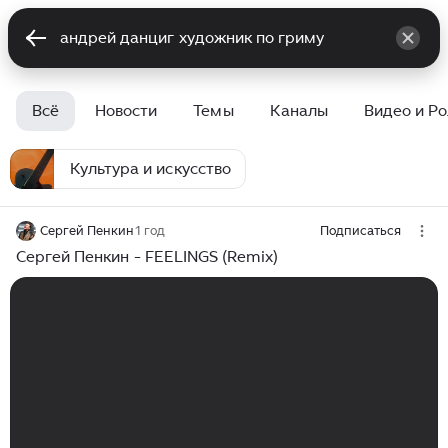
Всё
Новости
Темы
Каналы
Видео и Р
Культура и искусство
Сергей Пенкин
1 год
Подписаться
Сергей Пенкин - FEELINGS (Remix)