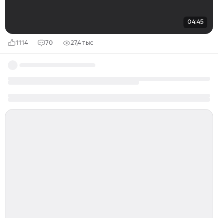
04:45
1114
70
27,4 тыс