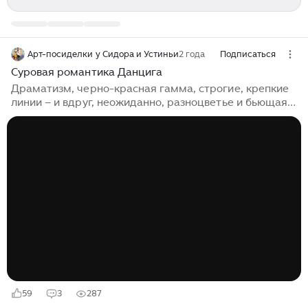
Арт-посиделки у Сидора и Устиньи
2 года
Подписаться
Суровая романтика Данцига
Драматизм, черно-красная гамма, строгие, крепкие
линии – и вдруг, неожиданно, разноцветье и бьющая
через край радость жизни. Мирной жизни. Всё это
сочетал в своих картинах белорусский художник
еврейского происхождения, урбанист, монументалист
Май Данциг (1930-2017), которого иногда называют
романтиком реализма. Стать художником подросток
Май решил во время войны, в Ульяновске, где его
семья оказалась в эвакуации. Его первым заработком
стала буханка хлеба, которую он получил за роспись
вывески продуктового...
59
3
287