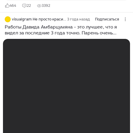
464
22
3392
visualgram Не просто красивые картинки
3 года назад
Подписаться
Работы Давида Амбарцумяна - это лучшее, что я
видел за последние 3 года точно. Парень очень
крутой и талантливый, главное, чтобы не загнал себя
в рамки концепции «Мазки во времени».