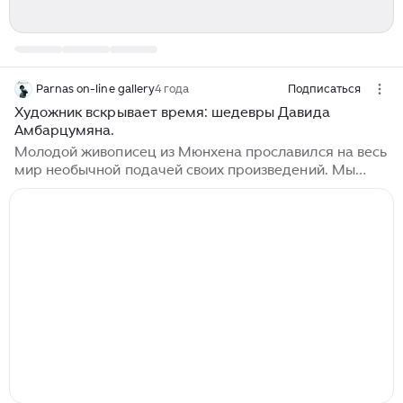
Parnas on-line gallery
4 года
Подписаться
Художник вскрывает время: шедевры Давида
Амбарцумяна.
Молодой живописец из Мюнхена прославился на весь
мир необычной подачей своих произведений. Мы
давно не писали о современных авторах, которые
творят здесь и сейчас. Давид из числа тех, чье
искусство остается в памяти надолго. Скромный
живописец имеет в инстаграме аудиторию в пол
миллиона. Сам он называет свое творчество «мазком
во времени», раскрывая через живопись много
важных идей. Каких, например? О том, что время
неумолимо, а полная драм человеческая жизнь –
лишь краткий миг в масштабах мироздания...