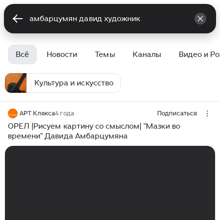
Всё
Новости
Темы
Каналы
Видео и Р
Культура и искусство
АРТ Клякса
4 года
Подписаться
ОРЕЛ |Рисуем картину со смыслом| "Мазки во
времени" Давида Амбарцумяна