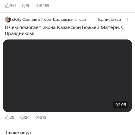
941
9
9485
sFoty Светлана Пюро-Дятловская
2 года
Подписаться
В чем помогает икона Казанской Божьей Матери. С
Праздником!
02:05
26
24
213
Также ищут