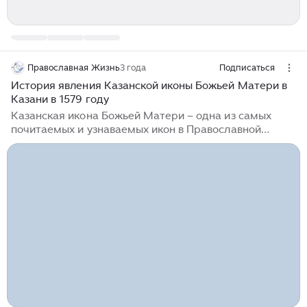
Православная Жизнь
3 года
Подписаться
История явления Казанской иконы Божьей Матери в
Казани в 1579 году
Казанская икона Божьей Матери – одна из самых
почитаемых и узнаваемых икон в Православной
Церкви. Ее явление в Казани в 1579 году
представляет собой знаковое событие, наложившее
отпечаток на все последующие века в истории России
и Православия. XVI век был периодом активного
внутреннего и внешнего развития для России. Это
был век, когда великое княжество Московское
превратилось в царство, а затем, после
присоединения Сибири, – в зарождающуюся
империю. В то же время, эпоха была полна
внутренних и внешних междуусобиц, включая
завоевание Казани и усиление присутствия на
востоке...