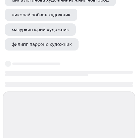
мила логинова художник нижний новгород
николай лобзов художник
мазуркин юрий художник
филипп паррено художник
кустодиев московский трактир картина