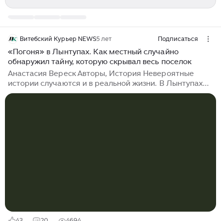
Витебский Курьер NEWS
5 лет
Подписаться
«Погоня» в Лынтупах. Как местный случайно
обнаружил тайну, которую скрывал весь поселок
Анастасия Вереск Авторы, История Невероятные
истории случаются и в реальной жизни. В Лынтупах
(Поставский район), на местном кладбище, есть
высокий крест — память о жертвах советско-польской
войны 1919-1921 года...
43
20
4694