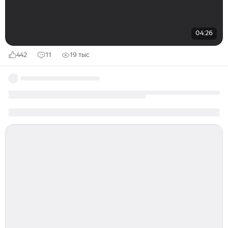
04:26
442
11
19 тыс