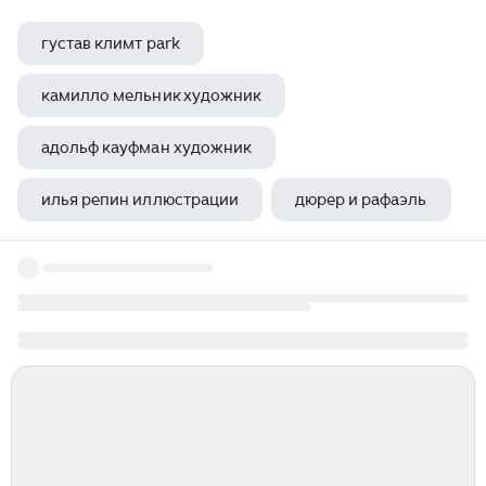
густав климт park
камилло мельник художник
адольф кауфман художник
илья репин иллюстрации
дюрер и рафаэль