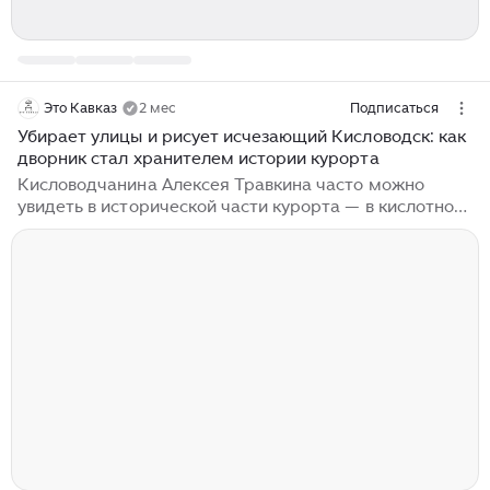
Это Кавказ
2 мес
Подписаться
Убирает улицы и рисует исчезающий Кисловодск: как
дворник стал хранителем истории курорта
Кисловодчанина Алексея Травкина часто можно
увидеть в исторической части курорта — в кислотно-
желтой манишке и с метлой в руках он наводит
порядок на улицах города. Но после работы или в
обеденный перерыв Алексей перевоплощается:
делает художественные наброски, фотографирует
понравившиеся виды на телефон, чтобы дома
изобразить их на бумаге. Ведь Алексей не просто
дворник, а дипломированный художник-декоратор и
краевед-любитель. — Когда я был маленький, —
начинает свой рассказ Алексей Травкин, — мой...