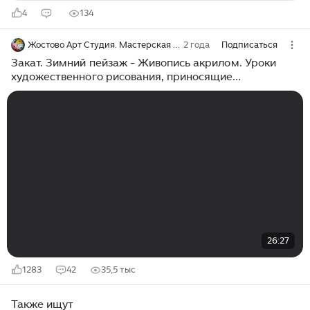
4
134
Жостово Арт Студия. Мастерская Гончаровых
2 года
Подписаться
Закат. Зимний пейзаж - Живопись акрилом. Уроки
художественного рисования, приносящие
удовольствие и расслабление. Мастер-класс от YNV
art
26:27
1283
42
35,5 тыс
Также ищут