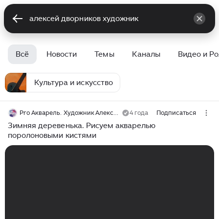
Всё
Новости
Темы
Каналы
Видео и Р
Культура и искусство
Pro Акварель. Художник Алексей Харитонов
4 года
Подписаться
Зимняя деревенька. Рисуем акварелью
поролоновыми кистями