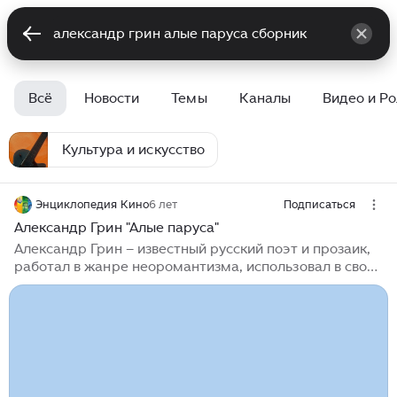
Всё
Новости
Темы
Каналы
Видео и Р
Культура и искусство
Энциклопедия Кино
6 лет
Подписаться
Александр Грин "Алые паруса"
Александр Грин – известный русский поэт и прозаик,
работал в жанре неоромантизма, использовал в своих
произведениях элементы символической фантастики.
Настоящую славу узнал после публикации феерии
«Алые паруса». Перу Александра Грина принадлежат
почти четыре сотни произведений. И среди них
отдельное место занимают два – «Алые паруса» и
«Бегущая по волнам», которые уносят читателя из
серого и унылого реального мира, перемещая в