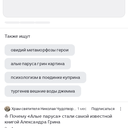
Также ищут
овидий метаморфозы герои
алые паруса грин картина
психологизм в поединке куприна
тургенев вешние воды джемма
краткое содержание собор парижской богоматери гюго
Храм святителя Николая Чудотворца на Преображенском кладбище
1 мес
Подписаться
⛵️ Почему «Алые паруса» стали самой известной
книгой Александра Грина