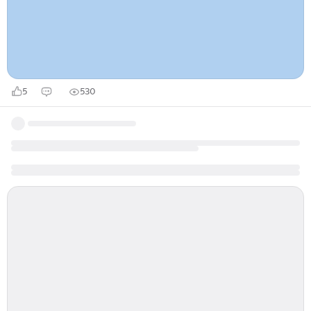
вымышленную страну. Эта страна, с легкой руки
критика К.Зелинского, стала называться
Гринландией...
5
530