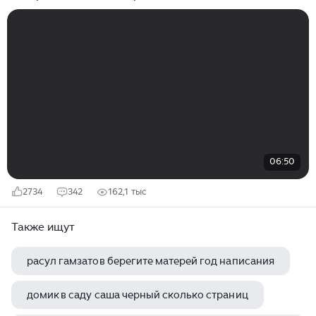
06:50
2734
342
162,1 тыс
Также ищут
расул гамзатов берегите матерей год написания
домик в саду саша черный сколько страниц