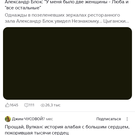
Александр Блок: "У меня было две женщины - Люба и
"все остальные"
Однажды в позеленевших зеркалах ресторанного
зала Александр Блок увидел Незнакомку... Цыганские
скрипки провожают их до дверей, где уже ждут сани с
меховой медвежьей полостью. Воздух пахнет ее
духами и шампанским. Блок прекрасно знал
атмосферу подобных заведений. В ту зиму он
предпочитал ресторанчик на Гороховой, где был
граммофон, или заведение на углу Большого и 1-ой
линии Васильевского острова, а то и вовсе жалкий
притон на окраине города. Он ходил в самые
отвратительные места, где хулиганы били фонари, а
тусклые окна едва прикрыты сальными
занавесочками...
1645
111
26,3 тыс
Джим ЧУСОВОЙ
7 мес
Подписаться
Прощай, Вулкан: история алабая с большим сердцем,
покорившая тысячи сердец