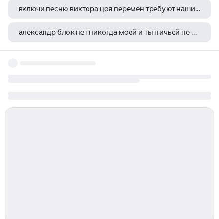
включи песню виктора цоя перемен требуют наши сердца
александр блок нет никогда моей и ты ничьей не будешь
сапфо и катулл сравнение